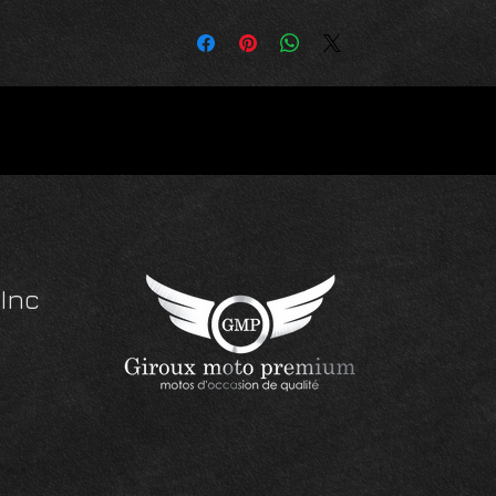
-suspension électronique -modes de conduite
-poignées chauffantes -ordinateur de bord -démarrage sans cle
-bequille centrale
-drivelshaft
-écran TFT
Ajouts inclus
-pare-brise
-grand coffre arrière/dossier
FINANCEMENT DISPONIBLE
ez Giroux moto premium, nous vous offrons des motos d'occasion
ualité, TOUJOURS AU JUSTE PRIX, inspectées et garantie 1 mois 
Inc
700 km. Une transaction des plus faciles, en toute transparence, sa
aucun frais ajouté. Taxes et immatriculations en sus
www.girouxmotopremium.com
📍106 DEAN, COWANSVILLE
☎️450-955-6660