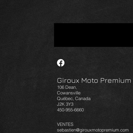
Ch
q
Giroux Moto Premium 
1
106 Dean,
Cowansville
Québec, Canada
J2K 3Y3
450-955-6660
VENTES
sebastien@girouxmotopremium.com