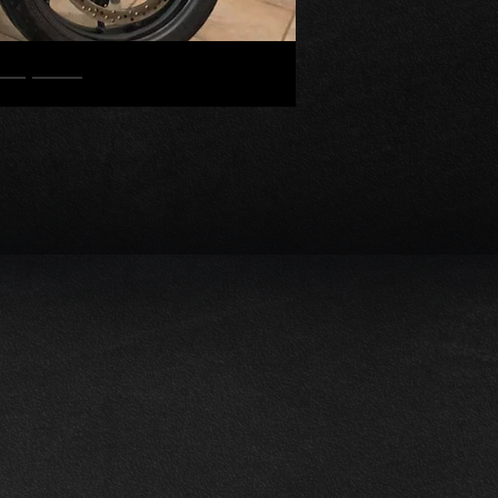
te
eur