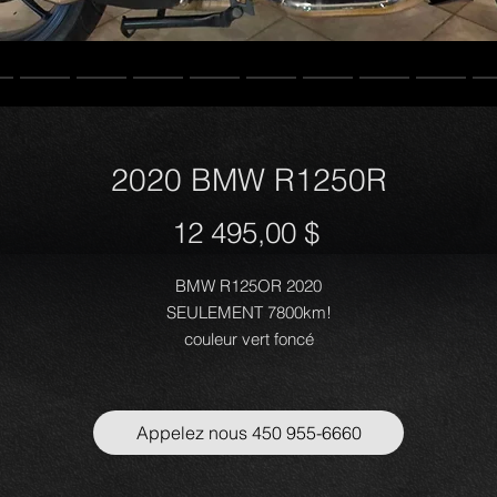
2020 BMW R1250R
Prix
12 495,00 $
BMW R125OR 2020
SEULEMENT 7800km!
couleur vert foncé
uperbe condition. Puissance, confort et fiabilité. Cette moto est partai
ur vous! Routière éprouvée avec technologie de pointe. Réputé mot
boxer 1250 de 136hp.
Appelez nous 450 955-6660
Équipement complet:
-cruise control