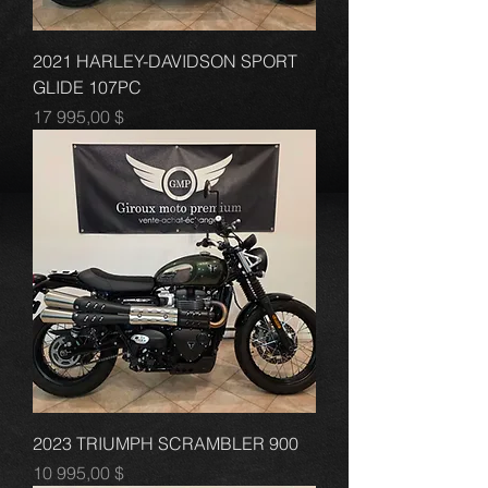
2021 HARLEY-DAVIDSON SPORT
GLIDE 107PC
Prix
17 995,00 $
2023 TRIUMPH SCRAMBLER 900
Prix
10 995,00 $