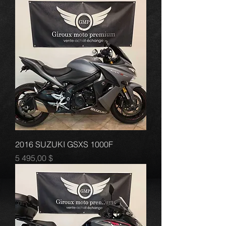
2016 SUZUKI GSXS 1000F
Prix
5 495,00 $